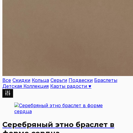
Все
Скидки
Кольца
Серьги
Подвески
Браслеты
Детская Коллекция
Карты радости ♥︎
Серебряный этно браслет в